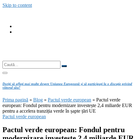
Skip to content
fab
fa-
fab
facebook
fa-
instagram
Căutare
Caută...
Doriţi să aflaţi mai multe despre Uniunea Europeană şi să participaţi la o discuţie privind
viitorul său?
Prima pagină
»
Blog
»
Pactul verde european
»
Pactul verde
european: Fondul pentru modernizare investește 2,4 miliarde EUR
pentru a accelera tranziția verde în șapte țări UE
Pactul verde european
Pactul verde european: Fondul pentru
modernizare investește 2,4 miliarde EUR