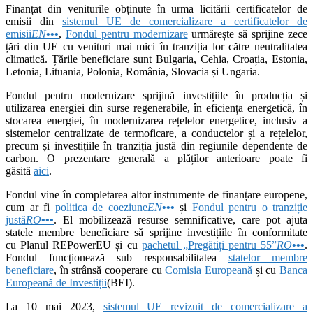
Finanțat din veniturile obținute în urma licitării certificatelor de
emisii din
sistemul UE de comercializare a certificatelor de
emisii
EN
•••
,
Fondul pentru modernizare
urmărește să sprijine zece
țări din UE cu venituri mai mici în tranziția lor către neutralitatea
climatică. Țările beneficiare sunt Bulgaria, Cehia, Croația, Estonia,
Letonia, Lituania, Polonia, România, Slovacia și Ungaria.
Fondul pentru modernizare sprijină investițiile în producția și
utilizarea energiei din surse regenerabile, în eficiența energetică, în
stocarea energiei, în modernizarea rețelelor energetice, inclusiv a
sistemelor centralizate de termoficare, a conductelor și a rețelelor,
precum și investițiile în tranziția justă din regiunile dependente de
carbon. O prezentare generală a plăților anterioare poate fi
găsită
aici
.
Fondul vine în completarea altor instrumente de finanțare europene,
cum ar fi
politica de coeziune
EN
•••
și
Fondul pentru o tranziție
justă
RO
•••
. El mobilizează resurse semnificative, care pot ajuta
statele membre beneficiare să sprijine investițiile în conformitate
cu Planul REPowerEU și cu
pachetul „Pregătiți pentru 55”
RO
•••
.
Fondul funcționează sub responsabilitatea
statelor membre
beneficiare
, în strânsă cooperare cu
Comisia Europeană
și cu
Banca
Europeană de Investiții
(BEI).
La 10 mai 2023,
sistemul UE revizuit de comercializare a