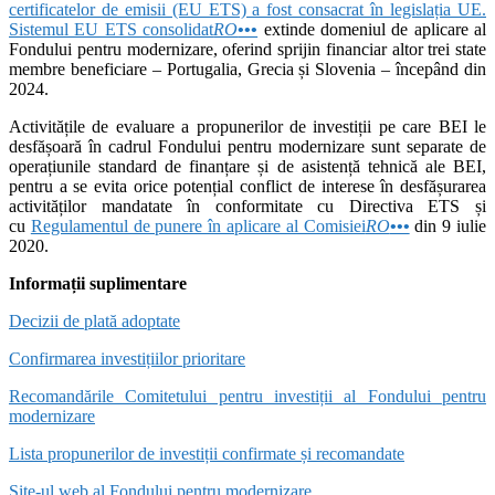
certificatelor de emisii (EU ETS) a fost consacrat în legislația UE.
Sistemul EU ETS consolidat
RO
•••
extinde domeniul de aplicare al
Fondului pentru modernizare, oferind sprijin financiar altor trei state
membre beneficiare – Portugalia, Grecia și Slovenia – începând din
2024.
Activitățile de evaluare a propunerilor de investiții pe care BEI le
desfășoară în cadrul Fondului pentru modernizare sunt separate de
operațiunile standard de finanțare și de asistență tehnică ale BEI,
pentru a se evita orice potențial conflict de interese în desfășurarea
activităților mandatate în conformitate cu Directiva ETS și
cu
Regulamentul de punere în aplicare al Comisiei
RO
•••
din 9 iulie
2020.
Informații suplimentare
Decizii de plată adoptate
Confirmarea investițiilor prioritare
Recomandările Comitetului pentru investiții al Fondului pentru
modernizare
Lista propunerilor de investiții confirmate și recomandate
Site-ul web al Fondului pentru modernizare