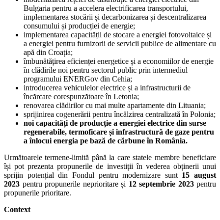
Bulgaria pentru a accelera electrificarea transportului,
implementarea stocării și decarbonizarea și descentralizarea
consumului și producției de energie;
implementarea capacității de stocare a energiei fotovoltaice și
a energiei pentru furnizorii de servicii publice de alimentare cu
apă din Croația;
îmbunătățirea eficienței energetice și a economiilor de energie
în clădirile noi pentru sectorul public prin intermediul
programului ENERGov din Cehia;
introducerea vehiculelor electrice și a infrastructurii de
încărcare corespunzătoare în Letonia;
renovarea clădirilor cu mai multe apartamente din Lituania;
sprijinirea cogenerării pentru încălzirea centralizată în Polonia;
noi capacități de producție a energiei electrice din surse
regenerabile, termoficare și infrastructură de gaze pentru
a înlocui energia pe bază de cărbune în România.
Următoarele termene-limită până la care statele membre beneficiare
își pot prezenta propunerile de investiții în vederea obținerii unui
sprijin potențial din Fondul pentru modernizare sunt
15 august
2023
pentru propunerile neprioritare și
12 septembrie 2023
pentru
propunerile prioritare.
Context