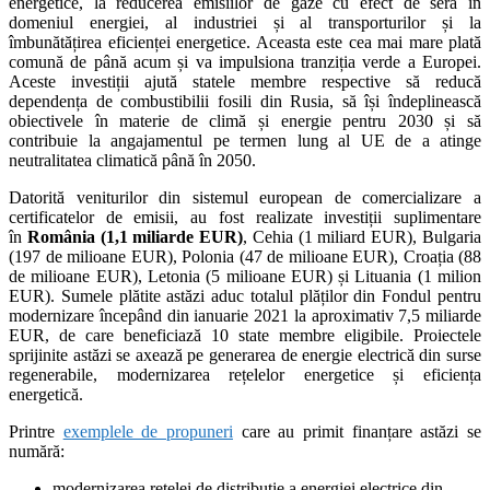
energetice, la reducerea emisiilor de gaze cu efect de seră în
domeniul energiei, al industriei și al transporturilor și la
îmbunătățirea eficienței energetice. Aceasta este cea mai mare plată
comună de până acum și va impulsiona tranziția verde a Europei.
Aceste investiții ajută statele membre respective să reducă
dependența de combustibilii fosili din Rusia, să își îndeplinească
obiectivele în materie de climă și energie pentru 2030 și să
contribuie la angajamentul pe termen lung al UE de a atinge
neutralitatea climatică până în 2050.
Datorită veniturilor din sistemul european de comercializare a
certificatelor de emisii, au fost realizate investiții suplimentare
în
România (1,1 miliarde EUR)
, Cehia (1 miliard EUR), Bulgaria
(197 de milioane EUR), Polonia (47 de milioane EUR), Croația (88
de milioane EUR), Letonia (5 milioane EUR) și Lituania (1 milion
EUR). Sumele plătite astăzi aduc totalul plăților din Fondul pentru
modernizare începând din ianuarie 2021 la aproximativ 7,5 miliarde
EUR, de care beneficiază 10 state membre eligibile. Proiectele
sprijinite astăzi se axează pe generarea de energie electrică din surse
regenerabile, modernizarea rețelelor energetice și eficiența
energetică.
Printre
exemplele de propuneri
care au primit finanțare astăzi se
numără:
modernizarea rețelei de distribuție a energiei electrice din