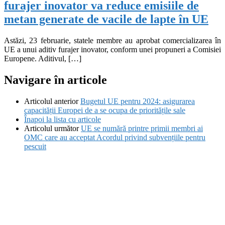
furajer inovator va reduce emisiile de
metan generate de vacile de lapte în UE
Astăzi, 23 februarie, statele membre au aprobat comercializarea în
UE a unui aditiv furajer inovator, conform unei propuneri a Comisiei
Europene. Aditivul, […]
Navigare în articole
Articolul anterior
Bugetul UE pentru 2024: asigurarea
capacității Europei de a se ocupa de prioritățile sale
Înapoi la lista cu articole
Articolul următor
UE se numără printre primii membri ai
OMC care au acceptat Acordul privind subvențiile pentru
pescuit