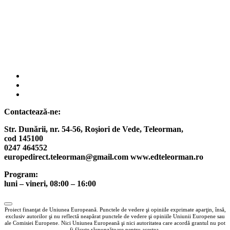
fab
fa-
fab
facebook
fa-
fab
instagram
fa-
Contactează-ne:
twitter
Str. Dunării, nr. 54-56, Roşiori de Vede,
Teleorman,
cod 145100
0247 464552
europedirect.teleorman@gmail.com www.edteleorman.ro
Program:
luni – vineri, 08:00 – 16:00
Proiect finanţat de Uniunea Europeană. Punctele de vedere şi opiniile exprimate aparţin, însă,
exclusiv autorilor şi nu reflectă neapărat punctele de vedere şi opiniile Uniunii Europene sau
ale Comisiei Europene. Nici Uniunea Europeană şi nici autoritatea care acordă grantul nu pot
fi făcute răspunzătoare pentru acestea.