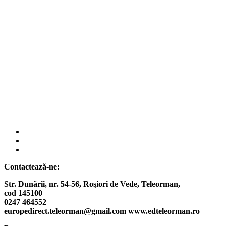
fab
fa-
fab
facebook
fa-
fab
instagram
fa-
Contactează-ne:
twitter
Str. Dunării, nr. 54-56, Roşiori de Vede,
Teleorman,
cod 145100
0247 464552
europedirect.teleorman@gmail.com www.edteleorman.ro