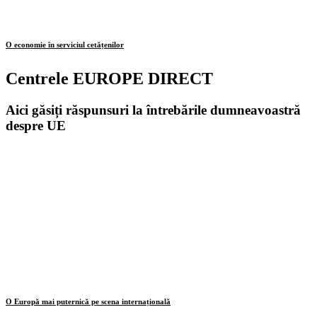
O economie în serviciul cetățenilor
Centrele EUROPE DIRECT
Aici găsiți răspunsuri la întrebările dumneavoastră
despre UE
O Europă mai puternică pe scena internațională