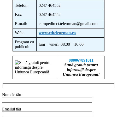
Telefon:
0247 464552
Fax:
0247 464552
E-mail:
europedirect.teleorman@gmail.com
Web:
www.edteleorman.ro
Program cu
luni – vineri, 08:00 – 16:00
publicul:
080067891011
Sună gratuit pentru
informaţii despre
Uniunea Europeană!
Numele tău
Emailul tău