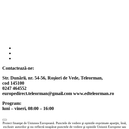
fab
fa-
fab
facebook
fa-
fab
instagram
fa-
Contactează-ne:
twitter
Str. Dunării, nr. 54-56, Roşiori de Vede,
Teleorman,
cod 145100
0247 464552
europedirect.teleorman@gmail.com www.edteleorman.ro
Program:
luni – vineri, 08:00 – 16:00
Proiect finanţat de Uniunea Europeană. Punctele de vedere şi opiniile exprimate aparţin, însă,
exclusiv autorilor şi nu reflectă neapărat punctele de vedere şi opiniile Uniunii Europene sau