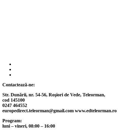
fab
fa-
fab
facebook
fa-
fab
instagram
fa-
Contactează-ne:
twitter
Str. Dunării, nr. 54-56, Roşiori de Vede,
Teleorman,
cod 145100
0247 464552
europedirect.teleorman@gmail.com www.edteleorman.ro
Program:
luni – vineri, 08:00 – 16:00