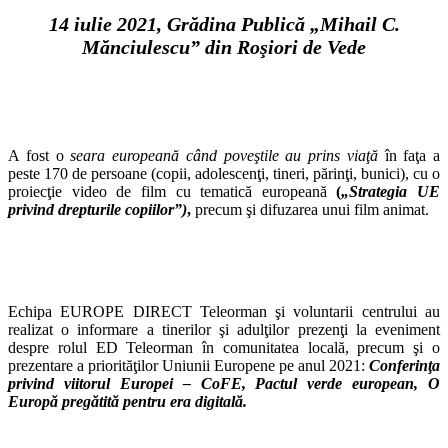
14 iulie 2021, Grădina Publică „Mihail C.
Mănciulescu” din Roşiori de Vede
A fost o
seara europeană când poveştile au prins viaţă
în faţa a
peste 170 de persoane (copii, adolescenţi, tineri, părinţi, bunici), cu o
proiecţie video de film cu tematică europeană
(
„Strategia UE
privind drepturile copiilor”)
,
precum şi difuzarea unui film animat.
Echipa EUROPE DIRECT Teleorman şi voluntarii centrului au
realizat o informare a tinerilor şi adulţilor prezenţi la eveniment
despre rolul ED Teleorman în comunitatea locală, precum şi o
prezentare a priorităţilor Uniunii Europene pe anul 2021:
Conferinţa
privind viitorul Europei – CoFE, Pactul verde european, O
Europă pregătită pentru era digitală.