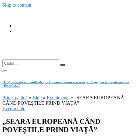
Skip to content
fab
fa-
fab
facebook
fa-
instagram
Căutare
Caută...
Doriţi să aflaţi mai multe despre Uniunea Europeană şi să participaţi la o discuţie privind
viitorul său?
Prima pagină
»
Blog
»
Evenimente
»
„SEARA EUROPEANĂ
CÂND POVEŞTILE PRIND VIAŢĂ”
Evenimente
„SEARA EUROPEANĂ CÂND
POVEŞTILE PRIND VIAŢĂ”