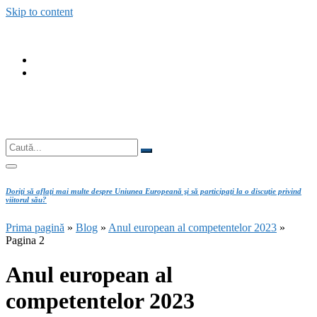
Skip to content
fab
fa-
fab
facebook
fa-
instagram
Căutare
Caută...
Doriţi să aflaţi mai multe despre Uniunea Europeană şi să participaţi la o discuţie privind
viitorul său?
Prima pagină
»
Blog
»
Anul european al competentelor 2023
»
Pagina 2
Anul european al
competentelor 2023