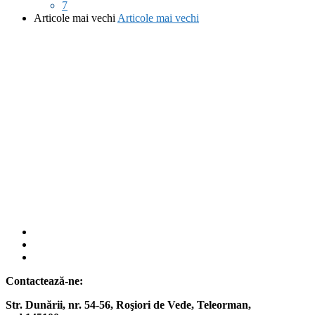
7
Articole mai vechi
Articole mai vechi
fab
fa-
fab
facebook
fa-
fab
instagram
fa-
Contactează-ne:
twitter
Str. Dunării, nr. 54-56, Roşiori de Vede,
Teleorman,