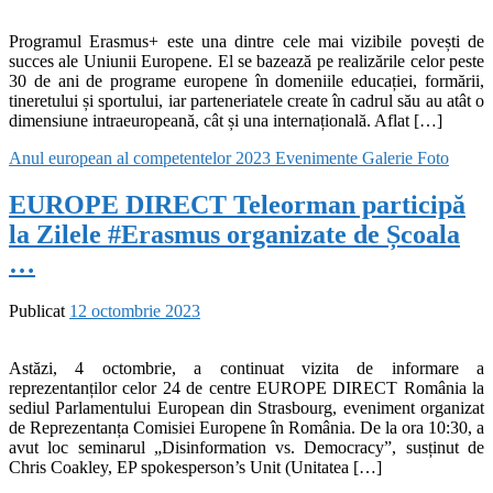
Programul Erasmus+ este una dintre cele mai vizibile povești de
succes ale Uniunii Europene. El se bazează pe realizările celor peste
30 de ani de programe europene în domeniile educației, formării,
tineretului și sportului, iar parteneriatele create în cadrul său au atât o
dimensiune intraeuropeană, cât și una internațională. Aflat […]
Anul european al competentelor 2023
Evenimente
Galerie Foto
EUROPE DIRECT Teleorman participă
la Zilele #Erasmus organizate de Școala
…
Publicat
12 octombrie 2023
Astăzi, 4 octombrie, a continuat vizita de informare a
reprezentanților celor 24 de centre EUROPE DIRECT România la
sediul Parlamentului European din Strasbourg, eveniment organizat
de Reprezentanța Comisiei Europene în România. De la ora 10:30, a
avut loc seminarul „Disinformation vs. Democracy”, susținut de
Chris Coakley, EP spokesperson’s Unit (Unitatea […]