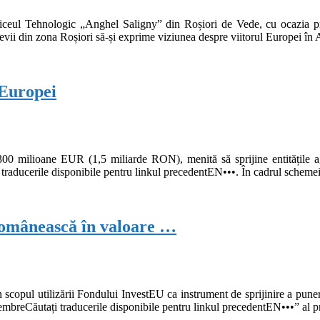
 Tehnologic „Anghel Saligny” din Roșiori de Vede, cu ocazia preze
ii din zona Roșiori să-și exprime viziunea despre viitorul Europei î
 Europei
0 milioane EUR (1,5 miliarde RON), menită să sprijine entitățile ag
i traducerile disponibile pentru linkul precedentEN•••. În cadrul scheme
românească în valoare …
copul utilizării Fondului InvestEU ca instrument de sprijinire a punerii 
embreCăutați traducerile disponibile pentru linkul precedentEN•••” al 