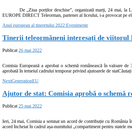
De „Ziua porților deschise”, organizată marți, 24 mai, la Liceul
EUROPE DIRECT Teleorman, partener al liceului, i-a provocat pe elev
Anul european al tineretului 2022
Evenimente
Tinerii teleormăneni interesați de viitorul
Publicat
26 mai 2022
Comisia Europeană a aprobat o schemă românească în valoare de 30
aprobată în temeiul cadrului temporar privind ajutoarele de statCăutaț
NextGenerationEU
Ajutor de stat: Comisia aprobă o schemă 
Publicat
25 mai 2022
Ieri, 24 mai, Comisia a semnat un acord de contribuție cu România în s
acord încheiat în cadrul așa-numitului „compartiment pentru statele m