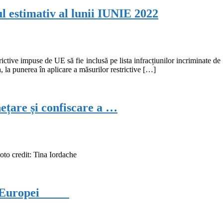
stimativ al lunii IUNIE 2022
rictive impuse de UE să fie inclusă pe lista infracțiunilor incriminate
, la punerea în aplicare a măsurilor restrictive […]
țare și confiscare a …
to credit: Tina Iordache
torul Europei