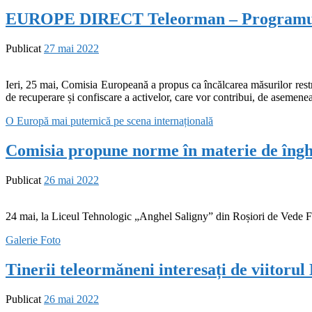
EUROPE DIRECT Teleorman – Programul e
Publicat
27 mai 2022
Ieri, 25 mai, Comisia Europeană a propus ca încălcarea măsurilor rest
de recuperare și confiscare a activelor, care vor contribui, de asemenea
O Europă mai puternică pe scena internațională
Comisia propune norme în materie de înghe
Publicat
26 mai 2022
24 mai, la Liceul Tehnologic „Anghel Saligny” din Roșiori de Vede Fo
Galerie Foto
Tinerii teleormăneni interesați de vii
Publicat
26 mai 2022