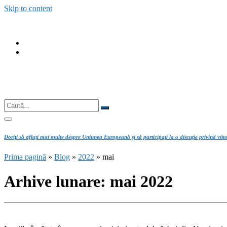
Skip to content
fab
fa-
fab
facebook
fa-
instagram
Căutare
Caută...
Doriţi să aflaţi mai multe despre Uniunea Europeană şi să participaţi la o discuţie privind viit
Prima pagină
»
Blog
»
2022
»
mai
Arhive lunare:
mai 2022