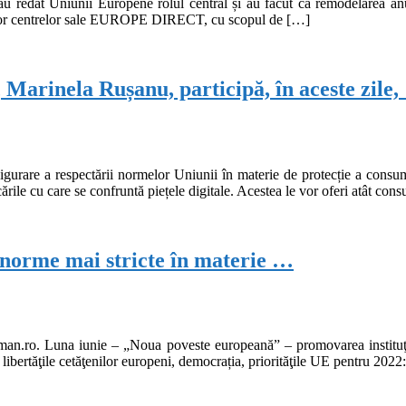
au redat Uniunii Europene rolul central și au făcut ca remodelarea anumi
uror centrelor sale EUROPE DIRECT, cu scopul de […]
inela Rușanu, participă, în aceste zile,
igurare a respectării normelor Uniunii în materie de protecție a cons
ile cu care se confruntă piețele digitale. Acestea le vor oferi atât con
 norme mai stricte în materie …
an.ro. Luna iunie – „Noua poveste europeană” – promovarea instituţii
 libertăţile cetăţenilor europeni, democrația, priorităţile UE pentru 202