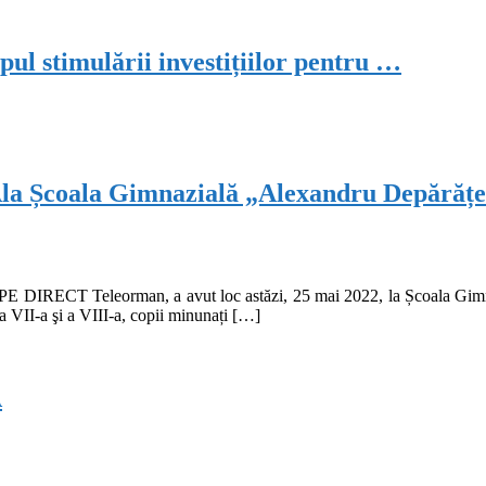
ul stimulării investițiilor pentru …
ala Gimnazială „Alexandru Depărățea
OPE DIRECT Teleorman, a avut loc astăzi, 25 mai 2022, la Școala G
a VII-a şi a VIII-a, copii minunați […]
Ă