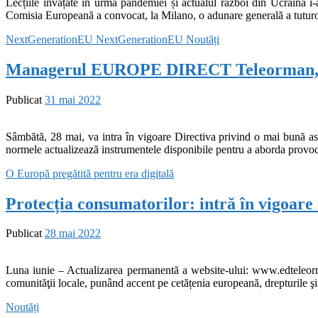
Lecțiile învățate în urma pandemiei și actualul război din Ucraina i-
Comisia Europeană a convocat, la Milano, o adunare generală a tut
NextGenerationEU
NextGenerationEU
Noutăți
Managerul EUROPE DIRECT Teleorman, Mar
Publicat
31 mai 2022
Sâmbătă, 28 mai, va intra în vigoare Directiva privind o mai bună as
normele actualizează instrumentele disponibile pentru a aborda provocăr
O Europă pregătită pentru era digitală
Protecția consumatorilor: intră în vigoare
Publicat
28 mai 2022
Luna iunie – Actualizarea permanentă a website-ului: www.edteleorm
comunităţii locale, punând accent pe cetățenia europeană, drepturile şi
Noutăți