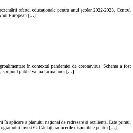
ntării ofertei educaționale pentru anul școlar 2022-2023, Centrul
n Anul European […]
roalimentare în contextul pandemiei de coronavirus. Schema a fost
i, sprijinul public va lua forma unor […]
în aplicare a planului național de redresare și reziliență. Este primul
programului InvestEUCăutați traducerile disponibile pentru […]