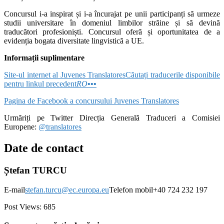
Concursul i-a inspirat și i-a încurajat pe unii participanți să urmeze
studii universitare în domeniul limbilor străine și să devină
traducători profesioniști. Concursul oferă și oportunitatea de a
evidenția bogata diversitate lingvistică a UE.
Informații suplimentare
Site-ul internet al Juvenes Translatores
Căutați traducerile disponibile
pentru linkul precedent
RO
•••
Pagina de Facebook a concursului Juvenes Translatores
Urmăriți pe Twitter Direcția Generală Traduceri a Comisiei
Europene:
@translatores
Date de contact
Ștefan TURCU
E-mail
stefan.turcu@ec.europa.eu
Telefon mobil+40 724 232 197
Post Views:
685