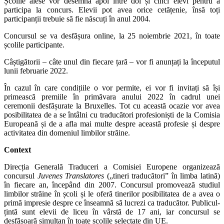
Școlile alese vor desemna apoi între doi și cinci elevi pentru a
participa la concurs. Elevii pot avea orice cetățenie, însă toți
participanții trebuie să fie născuți în anul 2004.
Concursul se va desfășura online, la 25 noiembrie 2021, în toate
școlile participante.
Câștigătorii – câte unul din fiecare țară – vor fi anunțați la începutul
lunii februarie 2022.
În cazul în care condițiile o vor permite, ei vor fi invitați să își
primească premiile în primăvara anului 2022 în cadrul unei
ceremonii desfășurate la Bruxelles. Tot cu această ocazie vor avea
posibilitatea de a se întâlni cu traducători profesioniști de la Comisia
Europeană și de a afla mai multe despre această profesie și despre
activitatea din domeniul limbilor străine.
Context
Direcția Generală Traduceri a Comisiei Europene organizează
concursul
Juvenes Translatores
(„tineri traducători” în limba latină)
în fiecare an, începând din 2007. Concursul promovează studiul
limbilor străine în școli și le oferă tinerilor posibilitatea de a avea o
primă impresie despre ce înseamnă să lucrezi ca traducător. Publicul-
țintă sunt elevii de liceu în vârstă de 17 ani, iar concursul se
desfășoară simultan în toate școlile selectate din UE.