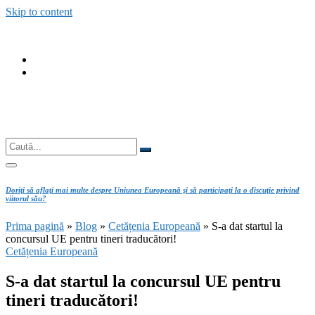
Skip to content
fab
fa-
fab
facebook
fa-
instagram
Căutare
Caută...
Doriţi să aflaţi mai multe despre Uniunea Europeană şi să participaţi la o discuţie privind
viitorul său?
Prima pagină
»
Blog
»
Cetățenia Europeană
»
S-a dat startul la
concursul UE pentru tineri traducători!
Cetățenia Europeană
S-a dat startul la concursul UE pentru
tineri traducători!