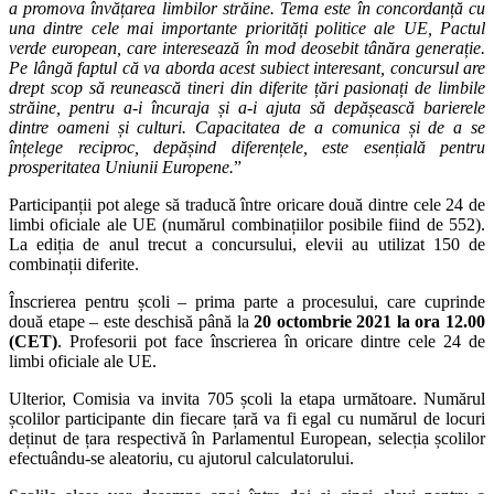
a promova învățarea limbilor străine. Tema este în concordanță cu
una dintre cele mai importante priorități politice ale UE, Pactul
verde european, care interesează în mod deosebit tânăra generație.
Pe lângă faptul că va aborda acest subiect interesant, concursul are
drept scop să reunească tineri din diferite țări pasionați de limbile
străine, pentru a-i încuraja și a-i ajuta să depășească barierele
dintre oameni și culturi. Capacitatea de a comunica și de a se
înțelege reciproc, depășind diferențele, este esențială pentru
prosperitatea Uniunii Europene.
”
Participanții pot alege să traducă între oricare două dintre cele 24 de
limbi oficiale ale UE (numărul combinațiilor posibile fiind de 552).
La ediția de anul trecut a concursului, elevii au utilizat 150 de
combinații diferite.
Înscrierea pentru școli – prima parte a procesului, care cuprinde
două etape – este deschisă până la
20 octombrie 2021 la ora 12.00
(CET)
. Profesorii pot face înscrierea în oricare dintre cele 24 de
limbi oficiale ale UE.
Ulterior, Comisia va invita 705 școli la etapa următoare. Numărul
școlilor participante din fiecare țară va fi egal cu numărul de locuri
deținut de țara respectivă în Parlamentul European, selecția școlilor
efectuându-se aleatoriu, cu ajutorul calculatorului.