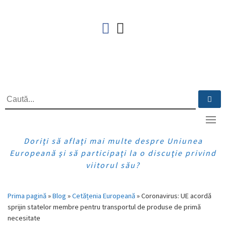
Skip
to
fab fa-facebook
fab fa-instagram
content
CĂUTARE
Ca
Doriţi să aflaţi mai multe despre Uniunea
Europeană şi să participaţi la o discuţie privind
viitorul său?
Prima pagină
»
Blog
»
Cetățenia Europeană
»
Coronavirus: UE acordă
sprijin statelor membre pentru transportul de produse de primă
necesitate