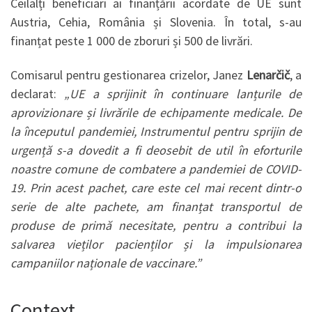
Ceilalți beneficiari ai finanțării acordate de UE sunt
Austria, Cehia, România și Slovenia. În total, s-au
finanțat peste 1 000 de zboruri și 500 de livrări.
Comisarul pentru gestionarea crizelor, Janez
Lenarčič
, a
declarat:
„UE a sprijinit în continuare lanțurile de
aprovizionare și livrările de echipamente medicale. De
la începutul pandemiei, Instrumentul pentru sprijin de
urgență s-a dovedit a fi deosebit de util în eforturile
noastre comune de combatere a pandemiei de COVID-
19. Prin acest pachet, care este cel mai recent dintr-o
serie de alte pachete, am finanțat transportul de
produse de primă necesitate, pentru a contribui la
salvarea vieților pacienților și la impulsionarea
campaniilor naționale de vaccinare.”
Context