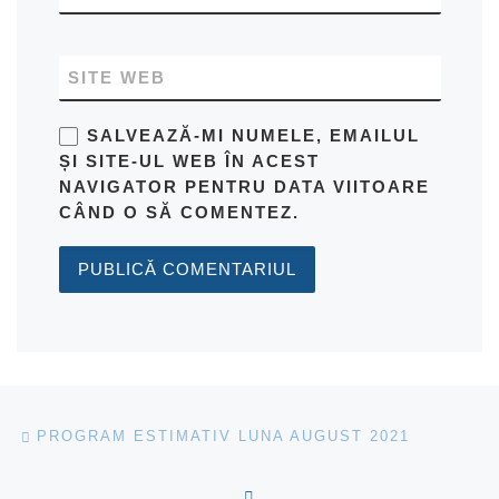
SITE WEB
SALVEAZĂ-MI NUMELE, EMAILUL
ȘI SITE-UL WEB ÎN ACEST
NAVIGATOR PENTRU DATA VIITOARE
CÂND O SĂ COMENTEZ.
Navigare în articole
Articolul anterior
PROGRAM ESTIMATIV LUNA AUGUST 2021
ÎNAPOI LA LISTA CU ART