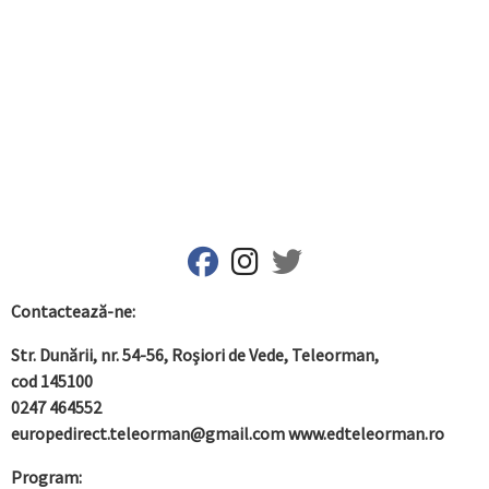
fab fa-facebook
fab fa-instagram
fab fa-twitter
Contactează-ne:
Str. Dunării, nr. 54-56, Roşiori de Vede,
Teleorman,
cod 145100
0247 464552
europedirect.teleorman@gmail.com www.edteleorman.ro
Program: