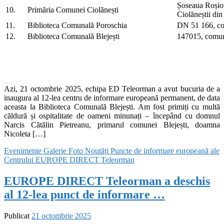
Șoseaua Roșior
10.
Primăria Comunei Ciolănești
Ciolăneștii din
11.
Biblioteca Comunală Poroschia
DN 51 166, c
12.
Biblioteca Comunală Blejești
147015, comun
Azi, 21 octombrie 2025, echipa ED Teleorman a avut bucuria de a
inaugura al 12-lea centru de informare europeană permanent, de data
aceasta la Biblioteca Comunală Blejești. Am fost primiți cu multă
căldură și ospitalitate de oameni minunați – începând cu domnul
Narcis Cătălin Pietreanu, primarul comunei Blejești, doamna
Nicoleta […]
Evenimente
Galerie Foto
Noutăți
Puncte de informare europeană ale
Centrului EUROPE DIRECT Teleorman
EUROPE DIRECT Teleorman a deschis
al 12-lea punct de informare …
Publicat
21 octombrie 2025