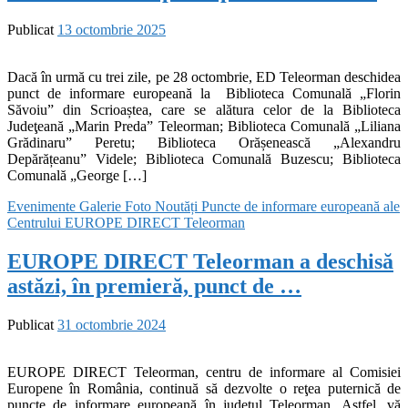
Publicat
13 octombrie 2025
Dacă în urmă cu trei zile, pe 28 octombrie, ED Teleorman deschidea
punct de informare europeană la Biblioteca Comunală „Florin
Săvoiu” din Scrioaștea, care se alătura celor de la Biblioteca
Judeţeană „Marin Preda” Teleorman; Biblioteca Comunală „Liliana
Grădinaru” Peretu; Biblioteca Orășenească „Alexandru
Depărățeanu” Videle; Biblioteca Comunală Buzescu; Biblioteca
Comunală „George […]
Evenimente
Galerie Foto
Noutăți
Puncte de informare europeană ale
Centrului EUROPE DIRECT Teleorman
EUROPE DIRECT Teleorman a deschisă
astăzi, în premieră, punct de …
Publicat
31 octombrie 2024
EUROPE DIRECT Teleorman, centru de informare al Comisiei
Europene în România, continuă să dezvolte o reţea puternică de
puncte de informare europeană în judeţul Teleorman. Astfel, vă