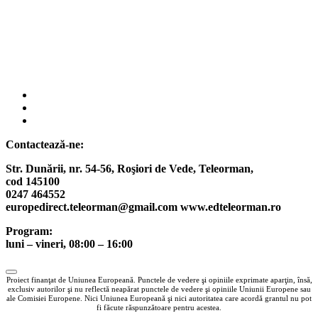
fab
fa-
fab
facebook
fa-
fab
instagram
fa-
Contactează-ne:
twitter
Str. Dunării, nr. 54-56, Roşiori de Vede,
Teleorman,
cod 145100
0247 464552
europedirect.teleorman@gmail.com www.edteleorman.ro
Program:
luni – vineri, 08:00 – 16:00
Proiect finanţat de Uniunea Europeană. Punctele de vedere şi opiniile exprimate aparţin, însă,
exclusiv autorilor şi nu reflectă neapărat punctele de vedere şi opiniile Uniunii Europene sau
ale Comisiei Europene. Nici Uniunea Europeană şi nici autoritatea care acordă grantul nu pot
fi făcute răspunzătoare pentru acestea.