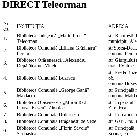
DIRECT Teleorman
Nr
INSTITUŢIA
ADRESA
crt.
Biblioteca Judeţeană „Marin Preda”
str. Bucuresti, 
1.
Teleorman
municipiul Ale
Biblioteca Comunală „Liliana Grădinaru”
str.Șosea-Dea
2.
Peretu
comuna Peretu
Biblioteca Orășenească „Alexandru
str. Giurgiului
3.
Depărățeanu” Videle
orașul Videle
str. Preda Buze
4.
Biblioteca Comunală Buzescu
6
comuna Buzes
Biblioteca Comunală „George Gană”
str. Princip
5.
Măldăeni
comuna Măl
Biblioteca Orășenească „Miron Radu
str. Împăratul 
6.
Paraschivescu” Zimnicea
Zimnicea
7.
Biblioteca Comunală Dobrotești
str. Primăriei, 
8.
Biblioteca Comunală Drăgănești de Vede
str. Gării, nr.
Biblioteca Comunală „Florin Săvoiu”
str. Principală
9.
Scrioaștea
Scrioaștea