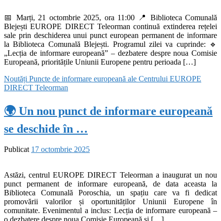
📅 Marți, 21 octombrie 2025, ora 11:00 📍 Biblioteca Comunală
Blejești EUROPE DIRECT Teleorman continuă extinderea rețelei
sale prin deschiderea unui punct european permanent de informare
la Biblioteca Comunală Blejești. Programul zilei va cuprinde: 🔹
„Lecția de informare europeană” – dezbatere despre noua Comisie
Europeană, prioritățile Uniunii Europene pentru perioada […]
Noutăți
Puncte de informare europeană ale Centrului EUROPE
DIRECT Teleorman
🌍 Un nou punct de informare europeană
se deschide în …
Publicat
17 octombrie 2025
Astăzi, centrul EUROPE DIRECT Teleorman a inaugurat un nou
punct permanent de informare europeană, de data aceasta la
Biblioteca Comunală Poroschia, un spațiu care va fi dedicat
promovării valorilor și oportunităților Uniunii Europene în
comunitate. Evenimentul a inclus: Lecția de informare europeană –
o dezbatere despre noua Comisie Europeană și […]