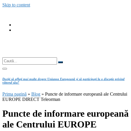
Skip to content
fab
fa-
fab
facebook
fa-
instagram
Căutare
Caută...
Doriţi să aflaţi mai multe despre Uniunea Europeană şi să participaţi la o discuţie privind
viitorul său?
Prima pagină
»
Blog
»
Puncte de informare europeană ale Centrului
EUROPE DIRECT Teleorman
Puncte de informare europeană
ale Centrului EUROPE