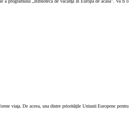
 a programului „Biblioteca de vacanţă în Europa de acasă”. Va fi o
e viaţa. De aceea, una dintre priorităţile Uniunii Europene pentru