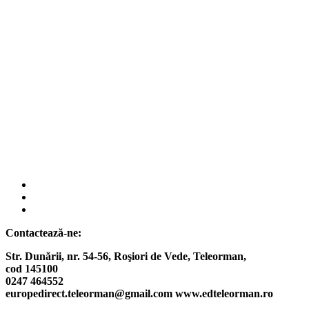
fab
fa-
fab
facebook
fa-
fab
instagram
fa-
Contactează-ne:
twitter
Str. Dunării, nr. 54-56, Roşiori de Vede,
Teleorman,
cod 145100
0247 464552
europedirect.teleorman@gmail.com www.edteleorman.ro