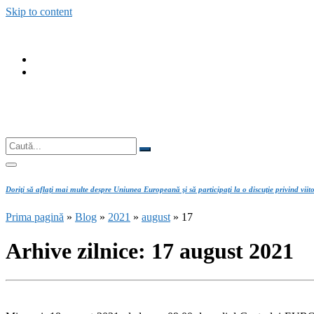
Skip to content
fab
fa-
fab
facebook
fa-
instagram
Căutare
Caută...
Doriţi să aflaţi mai multe despre Uniunea Europeană şi să participaţi la o discuţie privind viit
Prima pagină
»
Blog
»
2021
»
august
»
17
Arhive zilnice:
17 august 2021