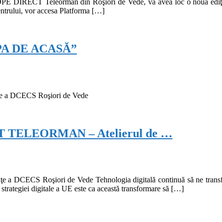
ROPE DIRECT Teleorman din Roşiori de Vede, va avea loc o nouă ediţie
entrului, vor accesa Platforma […]
A DE ACASĂ”
ţe a DCECS Roşiori de Vede
TELEORMAN – Atelierul de …
 DCECS Roşiori de Vede Tehnologia digitală continuă să ne transform
strategiei digitale a UE este ca această transformare să […]