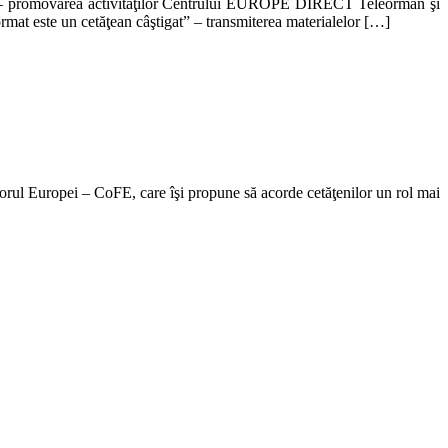
promovarea activităţilor Centrului EUROPE DIRECT Teleorman şi
mat este un cetăţean câştigat” – transmiterea materialelor […]
torul Europei – CoFE, care îşi propune să acorde cetăţenilor un rol mai