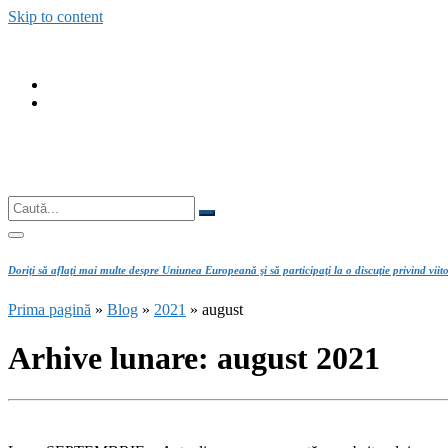
Skip to content
fab
fa-
fab
facebook
fa-
instagram
Căutare
Caută...
Doriţi să aflaţi mai multe despre Uniunea Europeană şi să participaţi la o discuţie privind viit
Prima pagină
»
Blog
»
2021
»
august
Arhive lunare:
august 2021