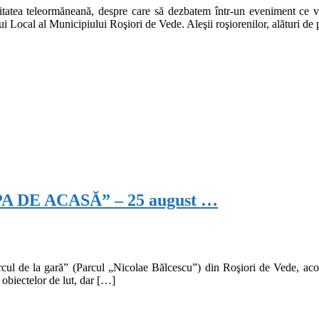
unitatea teleormăneană, despre care să dezbatem într-un eveniment ce 
 Local al Municipiului Roşiori de Vede. Aleşii roşiorenilor, alături de
DE ACASĂ” – 25 august …
cul de la gară” (Parcul „Nicolae Bălcescu”) din Roşiori de Vede, acolo 
l obiectelor de lut, dar […]