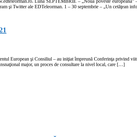
w.edteleorman.ro. Luna SEPTEMBRIE – „Noua poveste europeană” – 
ram şi Twitter ale EDTeleorman. 1 – 30 septembrie – „Un cetăţean infor
21
ntul European şi Consiliul – au iniţiat împreună Conferinţa privind vii
ansnaţional major, un proces de consultare la nivel local, care […]