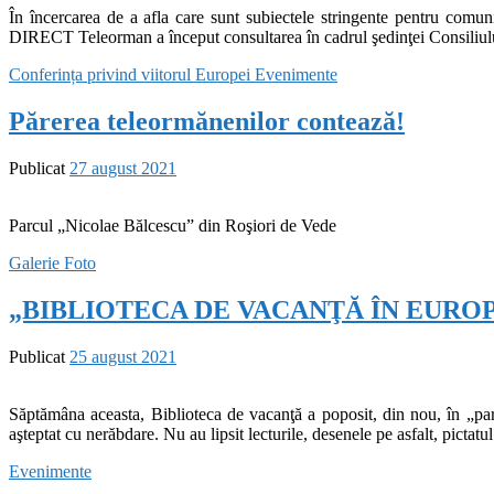
În încercarea de a afla care sunt subiectele stringente pentru com
DIRECT Teleorman a început consultarea în cadrul şedinţei Consiliului
Conferința privind viitorul Europei
Evenimente
Părerea teleormănenilor contează!
Publicat
27 august 2021
Parcul „Nicolae Bălcescu” din Roşiori de Vede
Galerie Foto
„BIBLIOTECA DE VACANŢĂ ÎN EUROPA 
Publicat
25 august 2021
Săptămâna aceasta, Biblioteca de vacanţă a poposit, din nou, în „par
aşteptat cu nerăbdare. Nu au lipsit lecturile, desenele pe asfalt, pictatu
Evenimente