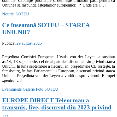
obținute, stabilește prioritățile și definește următorii pași, pentru ca
Uniunea să răspundă așteptărilor europenilor. 📌 Unde are […]
Noutăți
SOTEU
Ce înseamnă SOTEU – STAREA
UNIUNII?
Publicat
29 august 2025
Președinta Comisiei Europene, Ursula von der Leyen, a susținut
astăzi, 13 septembrie, cel de-al patrulea discurs al său privind starea
Uniunii. În luna septembrie a fiecărui an, președintele CE rostește, la
Strasbourg, în fața Parlamentului European, discursul privind starea
Uniunii. Președinta von der Leyen a vorbit despre viitorul Europei
„pentru […]
Evenimente
Galerie Foto
SOTEU
EUROPE DIRECT Teleorman a
transmis, live, discursul din 2023 privind
…