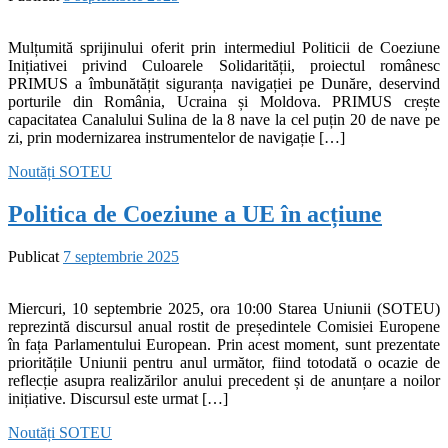
Mulțumită sprijinului oferit prin intermediul Politicii de Coeziune
Inițiativei privind Culoarele Solidarității, proiectul românesc
PRIMUS a îmbunătățit siguranța navigației pe Dunăre, deservind
porturile din România, Ucraina și Moldova. PRIMUS crește
capacitatea Canalului Sulina de la 8 nave la cel puțin 20 de nave pe
zi, prin modernizarea instrumentelor de navigație […]
Noutăți
SOTEU
Politica de Coeziune a UE în acțiune
Publicat
7 septembrie 2025
Miercuri, 10 septembrie 2025, ora 10:00 Starea Uniunii (SOTEU)
reprezintă discursul anual rostit de președintele Comisiei Europene
în fața Parlamentului European. Prin acest moment, sunt prezentate
prioritățile Uniunii pentru anul următor, fiind totodată o ocazie de
reflecție asupra realizărilor anului precedent și de anunțare a noilor
inițiative. Discursul este urmat […]
Noutăți
SOTEU