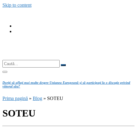
Skip to content
fab
fa-
fab
facebook
fa-
instagram
Căutare
Caută...
Doriţi să aflaţi mai multe despre Uniunea Europeană şi să participaţi la o discuţie privind
viitorul său?
Prima pagină
»
Blog
»
SOTEU
SOTEU