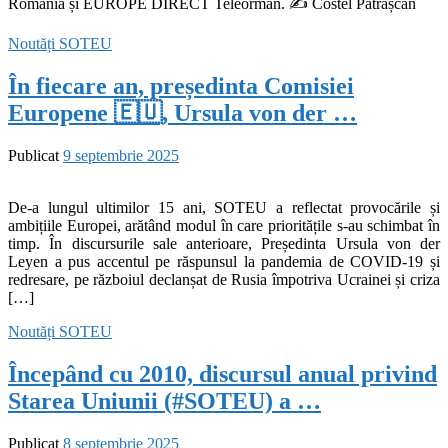
România și EUROPE DIRECT Teleorman. ✍️ Costel Pătrășcan
Noutăți
SOTEU
În fiecare an, președinta Comisiei
Europene 🇪🇺, Ursula von der …
Publicat
9 septembrie 2025
De-a lungul ultimilor 15 ani, SOTEU a reflectat provocările și
ambițiile Europei, arătând modul în care prioritățile s-au schimbat în
timp. În discursurile sale anterioare, Președinta Ursula von der
Leyen a pus accentul pe răspunsul la pandemia de COVID-19 și
redresare, pe războiul declanșat de Rusia împotriva Ucrainei și criza
[…]
Noutăți
SOTEU
Începând cu 2010, discursul anual privind
Starea Uniunii (#SOTEU) a …
Publicat
8 septembrie 2025