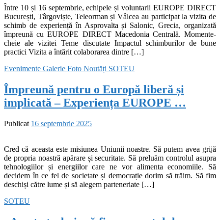
Între 10 și 16 septembrie, echipele și voluntarii EUROPE DIRECT
București, Târgoviște, Teleorman și Vâlcea au participat la vizita de
schimb de experiență în Asprovalta și Salonic, Grecia, organizată
împreună cu EUROPE DIRECT Macedonia Centrală. Momente-
cheie ale vizitei Teme discutate Impactul schimburilor de bune
practici Vizita a întărit colaborarea dintre […]
Evenimente
Galerie Foto
Noutăți
SOTEU
Împreună pentru o Europă liberă și
implicată – Experiența EUROPE …
Publicat
16 septembrie 2025
Cred că aceasta este misiunea Uniunii noastre. Să putem avea grijă
de propria noastră apărare și securitate. Să preluăm controlul asupra
tehnologiilor și energiilor care ne vor alimenta economiile. Să
decidem în ce fel de societate și democrație dorim să trăim. Să fim
deschiși către lume și să alegem parteneriate […]
SOTEU