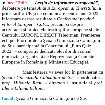
►
ora 12:00
–
„Lecția de informare europeană”
,
dezbatere pe tema
Anului European al Tineretului,
a
priorităţilor UE şi de comunicare pentru anul 2022,
informare despre rezultatele
Conferinței privind
viitorul Europei – CoFE
, precum şi despre
activitatea şi proiectele instituțiilor europene şi ale
Centrului EUROPE DIRECT Teleorman. Premierea
echipei Florilor de la Școala Gimnazială Călmățuiu
de Sus, participantă la Concursului „Euro Quiz
2022” – competiție dedicată elevilor din cursul
gimnazial, organizată de Reprezentanţa Comisiei
Europene în România şi Ministerul Educaţiei.
Manifestarea va avea loc în parteneriat cu
Școala Gimnazială Călmățuiu de Sus,
coordonatori:
prof. Mihaiela Radu
– directorul instituțieiși
prof
.
Elena-Liliana Băltoiu
.
Locul:
Școala Gimnazială Călmățuiu de Sus