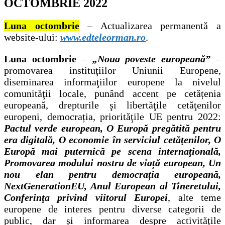
OCTOMBRIE 2022
Luna octombrie
– Actualizarea permanentă a
website-ului:
www.edteleorman.ro
.
Luna
octombrie
–
„Noua poveste europeană”
–
promovarea instituţiilor Uniunii Europene,
diseminarea informaţiilor europene la nivelul
comunităţii locale, punând accent pe cetățenia
europeană, drepturile şi libertăţile cetăţenilor
europeni, democrația, priorităţile UE pentru 2022:
Pactul verde european, O Europă pregătită pentru
era digitală, O economie în serviciul cetăţenilor, O
Europă mai puternică pe scena internaţională,
Promovarea modului nostru de viață european, Un
nou elan pentru democrația europeană,
NextGenerationEU, Anul European al Tineretului,
Conferinţa privind viitorul Europei
, alte teme
europene de interes pentru diverse categorii de
public, dar şi informarea despre activităţile