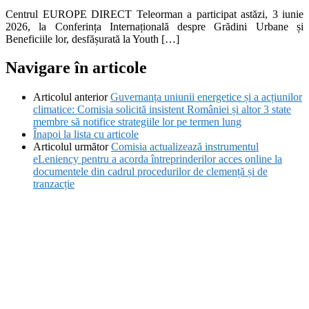
Centrul EUROPE DIRECT Teleorman a participat astăzi, 3 iunie
2026, la Conferința Internațională despre Grădini Urbane și
Beneficiile lor, desfășurată la Youth […]
Navigare în articole
Articolul anterior
Guvernanța uniunii energetice și a acțiunilor
climatice: Comisia solicită insistent României și altor 3 state
membre să notifice strategiile lor pe termen lung
Înapoi la lista cu articole
Articolul următor
Comisia actualizează instrumentul
eLeniency pentru a acorda întreprinderilor acces online la
documentele din cadrul procedurilor de clemență și de
tranzacție