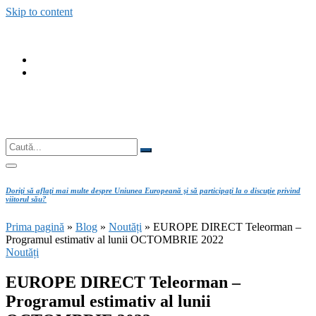
Skip to content
fab
fa-
fab
facebook
fa-
instagram
Căutare
Caută...
Doriţi să aflaţi mai multe despre Uniunea Europeană şi să participaţi la o discuţie privind
viitorul său?
Prima pagină
»
Blog
»
Noutăți
»
EUROPE DIRECT Teleorman –
Programul estimativ al lunii OCTOMBRIE 2022
Noutăți
EUROPE DIRECT Teleorman –
Programul estimativ al lunii