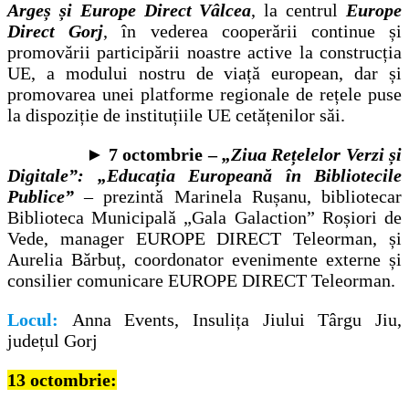
Argeș și Europe Direct Vâlcea
,
la centrul
Europe
Direct Gorj
, în vederea cooperării continue și
promovării participării noastre active la construcția
UE, a modului nostru de viață european, dar și
promovarea unei platforme regionale de rețele puse
la dispoziție de instituțiile UE cetățenilor săi.
►
7 octombrie –
„Ziua Rețelelor Verzi și
Digitale”: „Educația Europeană în Bibliotecile
Publice”
– prezintă Marinela Rușanu, bibliotecar
Biblioteca Municipală „Gala Galaction” Roșiori de
Vede, manager EUROPE DIRECT Teleorman, și
Aurelia Bărbuț, coordonator evenimente externe și
consilier comunicare EUROPE DIRECT Teleorman.
Locul:
Anna Events, Insulița Jiului Târgu Jiu,
județul Gorj
13 octombrie: