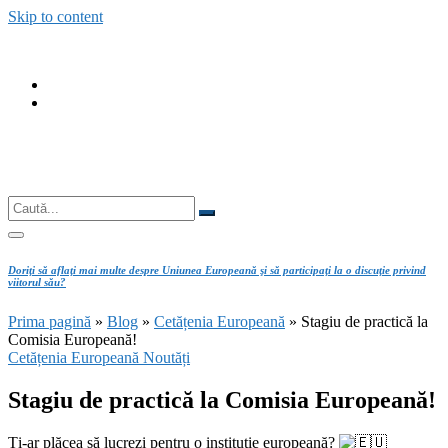
Skip to content
fab
fa-
fab
facebook
fa-
instagram
Căutare
Caută...
Doriţi să aflaţi mai multe despre Uniunea Europeană şi să participaţi la o discuţie privind
viitorul său?
Prima pagină
»
Blog
»
Cetățenia Europeană
»
Stagiu de practică la
Comisia Europeană!
Cetățenia Europeană
Noutăți
Stagiu de practică la Comisia Europeană!
Ți-ar plăcea să lucrezi pentru o instituție europeană?