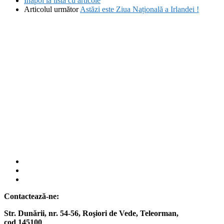
Înapoi la lista cu articole
Articolul următor
Astăzi este Ziua Națională a Irlandei !
fab
fa-
fab
facebook
fa-
fab
instagram
fa-
Contactează-ne:
twitter
Str. Dunării, nr. 54-56, Roşiori de Vede,
Teleorman,
cod 145100