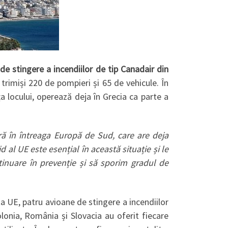
de stingere a incendiilor de tip Canadair din
t trimiși 220 de pompieri și 65 de vehicule. În
ța locului, operează deja în Grecia ca parte a
ă în întreaga Europă de Sud, care are deja
 al UE este esențial în această situație și le
tinuare în prevenție și să sporim gradul de
ta UE, patru avioane de stingere a incendiilor
olonia, România și Slovacia au oferit fiecare