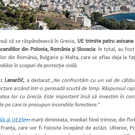
inuă să se răspândească în Grecia,
UE trimite patru avioane 
incendiilor din Polonia, România și Slovacia
. În total, au fos
iilor din România, Bulgaria și Malta, care se aflau deja la fa
iilor în scopuri de protecție civilă.
ez
Lenarčič
, a declarat:
„Ne confruntăm cu un val de căldur
ectare arzând într-o perioadă scurtă de timp.
Răspunsul rapid
tatea lor cu Grecia. Este important însă să investim în con
ile pe care le presupun incendiile forestiere.”
ilă al UE
EN
•••
marți dimineața, imediat fiind trimise, din flo
 Franța, care vor fi folosite începând de astăzi. Ulterior, P