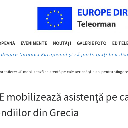
gram
OPEANĂ
EVENIMENTE
NOUTĂȚI
GALERIE FOTO
ED TEL
e despre Uniunea Europeană şi să participaţi la o disc
forestiere: UE mobilizează asistență pe cale aeriană și la sol pentru stingere
E mobilizează asistență pe ca
ndiilor din Grecia