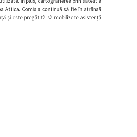
ilizate. În plus, cartografierea prin satelit a
 Attica. Comisia continuă să fie în strânsă
nță și este pregătită să mobilizeze asistență