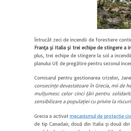
Întrucât zeci de incendii de forestiere cont
Franța și Italia și trei echipe de stingere a 
plus, trei echipe de stingere la sol a incend
planului UE de pregătire pentru sezonul incend
Comisarul pentru gestionarea crizelor, Jan
consecințe devastatoare în Grecia, mii de h
mulțumesc celor cinci țări pentru solidari
sensibilizare a populației cu privire la riscur
Grecia a activat
mecanismul de protecție civ
de tip Canadair, două din Italia și două din