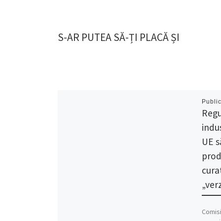
S-AR PUTEA SĂ-ȚI PLACĂ ȘI
Publi
Regu
indu
UE s
prod
cura
„verz
Comisi