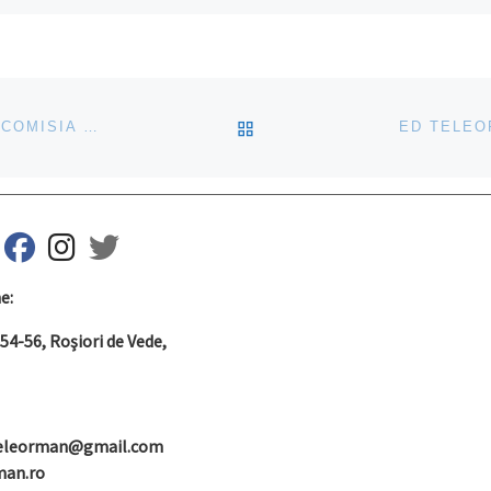
, a Regulamentului privind industria
net” (RIZN), care plasează UE pe
cea bună în […]
ÎNAPOI LA LISTA CU ART
RECUNOAȘTEREA CALIFICĂRILOR PROFESIONALE: COMISIA SOLICITĂ ROMÂNIEI, GERMANIEI ȘI CIPRULUI SĂ RESPECTE NORMELE UE
ED TELEO
fab fa-facebook
fab fa-instagram
fab fa-twitter
e:
. 54-56, Roşiori de Vede,
teleorman@gmail.com
man.ro