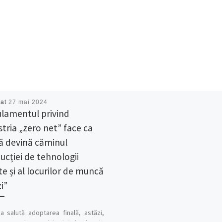
cat
27 mai 2024
lamentul privind
stria „zero net” face ca
ă devină căminul
ucției de tehnologii
te și al locurilor de muncă
i”
a salută adoptarea finală, astăzi,