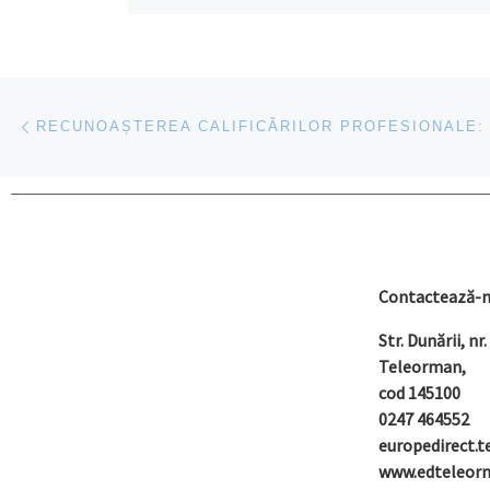
27 mai
„zero 
calea 
Navigare în articole
Articolul anterior
Contactează-n
Str. Dunării, nr
Teleorman,
cod 145100
0247 464552
europedirect.
www.edteleor