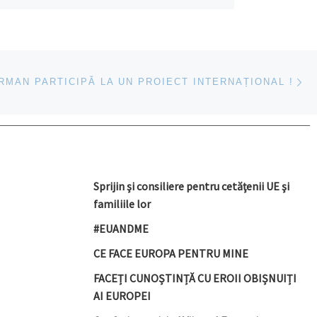
Ar
ICOLE
RMAN PARTICIPĂ LA UN PROIECT INTERNAȚIONAL !
Sprijin şi consiliere pentru cetăţenii UE şi
familiile lor
#EUANDME
CE FACE EUROPA PENTRU MINE
FACEȚI CUNOȘTINȚĂ CU EROII OBIȘNUIȚI
AI EUROPEI