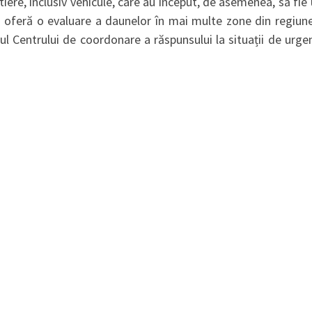
iere, inclusiv vehicule, care au început, de asemenea, să fie ut
 oferă o evaluare a daunelor în mai multe zone din regiunea
iul Centrului de coordonare a răspunsului la situații de urge