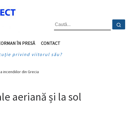
CĂUTARE
Ca
EORMAN ÎN PRESĂ
CONTACT
uţie privind viitorul său?
a incendiilor din Grecia
le aeriană și la sol