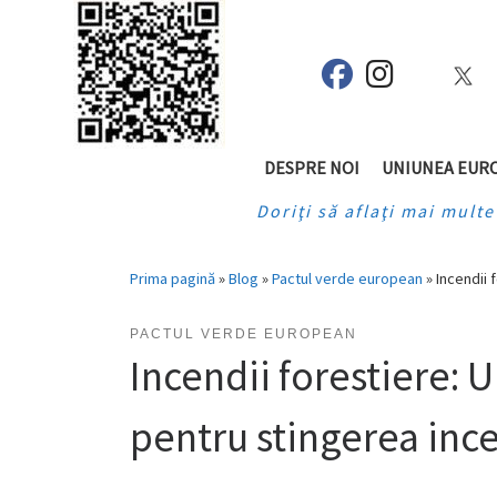
Skip
to
content
fab fa-facebook
fab fa-insta
DESPRE NOI
UNIUNEA EUR
Doriţi să aflaţi mai mult
Prima pagină
»
Blog
»
Pactul verde european
»
Incendii 
PACTUL VERDE EUROPEAN
Incendii forestiere: U
pentru stingerea ince