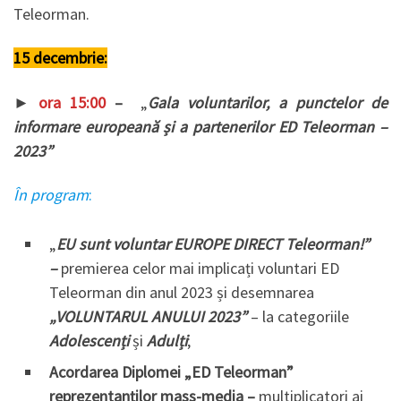
Teleorman.
15 decembrie:
►
ora 15:00
–
„
Gala voluntarilor, a punctelor de
informare europeană și a partenerilor ED Teleorman –
2023”
În program
:
„
EU sunt voluntar EUROPE DIRECT Teleorman!”
–
premierea celor mai implicați voluntari ED
Teleorman din anul 2023 și desemnarea
„VOLUNTARUL ANULUI 2023”
– la categoriile
Adolescenți
și
Adulți
;
Acordarea Diplomei „ED Teleorman”
reprezentanților mass-media –
multiplicatori ai