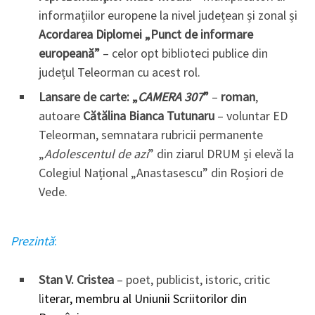
informațiilor europene la nivel județean și zonal și
Acordarea Diplomei „Punct de informare
europeană”
– celor opt biblioteci publice din
județul Teleorman cu acest rol.
Lansare de carte: „
CAMERA 307
”
–
roman
,
autoare
Cătălina Bianca Tutunaru
– voluntar ED
Teleorman, semnatara rubricii permanente
„
Adolescentul de azi
” din ziarul DRUM și elevă la
Colegiul Național „Anastasescu” din Roșiori de
Vede.
Prezintă
:
Stan V. Cristea
– poet, publicist, istoric, critic
li
terar, membru al Uniunii Scriitorilor din