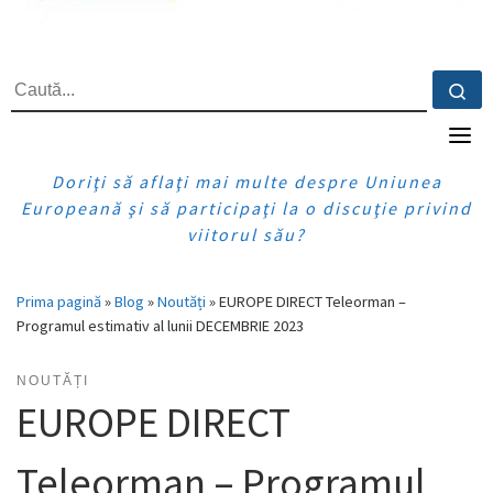
CĂUTARE
Ca
Doriţi să aflaţi mai multe despre Uniunea
Europeană şi să participaţi la o discuţie privind
viitorul său?
Prima pagină
»
Blog
»
Noutăți
»
EUROPE DIRECT Teleorman –
Programul estimativ al lunii DECEMBRIE 2023
NOUTĂȚI
EUROPE DIRECT
Teleorman – Programul