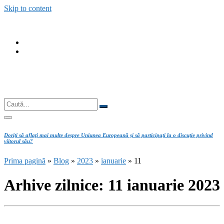
Skip to content
fab
fa-
fab
facebook
fa-
instagram
Căutare
Caută...
Doriţi să aflaţi mai multe despre Uniunea Europeană şi să participaţi la o discuţie privind
viitorul său?
Prima pagină
»
Blog
»
2023
»
ianuarie
»
11
Arhive zilnice:
11 ianuarie 2023