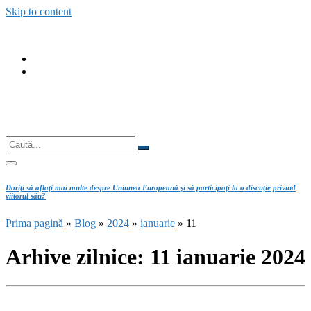
Skip to content
fab
fa-
fab
facebook
fa-
instagram
Căutare
Caută...
Doriţi să aflaţi mai multe despre Uniunea Europeană şi să participaţi la o discuţie privind
viitorul său?
Prima pagină
»
Blog
»
2024
»
ianuarie
»
11
Arhive zilnice:
11 ianuarie 2024